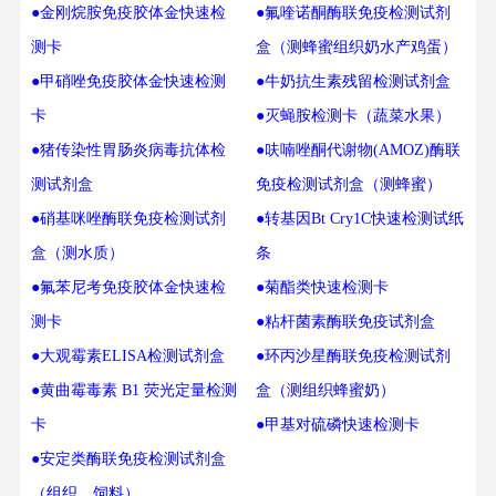
●金刚烷胺免疫胶体金快速检
●氟喹诺酮酶联免疫检测试剂
测卡
盒（测蜂蜜组织奶水产鸡蛋）
●甲硝唑免疫胶体金快速检测
●牛奶抗生素残留检测试剂盒
卡
●灭蝇胺检测卡（蔬菜水果）
●猪传染性胃肠炎病毒抗体检
●呋喃唑酮代谢物(AMOZ)酶联
测试剂盒
免疫检测试剂盒（测蜂蜜）
●硝基咪唑酶联免疫检测试剂
●转基因Bt Cry1C快速检测试纸
盒（测水质）
条
●氟苯尼考免疫胶体金快速检
●菊酯类快速检测卡
测卡
●粘杆菌素酶联免疫试剂盒
●大观霉素ELISA检测试剂盒
●环丙沙星酶联免疫检测试剂
●黄曲霉毒素 B1 荧光定量检测
盒（测组织蜂蜜奶）
卡
●甲基对硫磷快速检测卡
●安定类酶联免疫检测试剂盒
（组织，饲料）