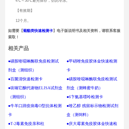
4℃～30℃避光保存，切勿冷冻。
【有效期】
12个月。
如需要【
菊酯类快速检测卡
】电子版说明书及相关资料，请联系客服
索取！
相关产品
●磺胺喹噁啉酶联免疫检测试
●甲硝唑免疫胶体金快速检测
剂盒（测组织）
卡
●百菌清快速检测卡
●磺胺喹噁啉酶联免疫检测试
●呋喃它酮代谢物ELISA试剂盒
剂盒（测蜂蜜牛奶）
（测组织）
●6卞氨基嘌呤检测卡
●牛羊口蹄疫病毒O型抗体检测
●喹乙醇 残留标示物检测试剂
卡
盒（测饲料）
●T-2毒素免疫亲和柱
●庆大霉素免疫胶体金快速检