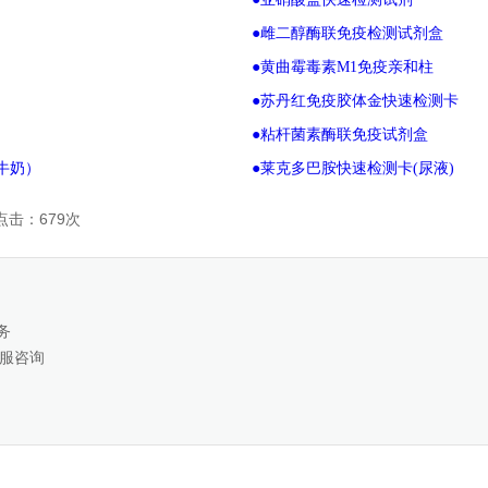
●雌二醇酶联免疫检测试剂盒
●黄曲霉毒素M1免疫亲和柱
●苏丹红免疫胶体金快速检测卡
●粘杆菌素酶联免疫试剂盒
牛奶）
●莱克多巴胺快速检测卡(尿液)
点击：679次
务
服咨询