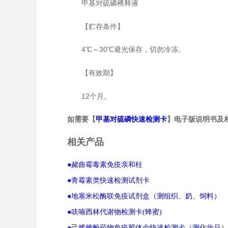
甲基对硫磷稀释液
【贮存条件】
4℃～30℃避光保存，切勿冷冻。
【有效期】
12个月。
如需要【
】电子版说明书及
甲基对硫磷快速检测卡
相关产品
●赭曲霉毒素免疫亲和柱
●青霉素类快速检测试剂卡
●地塞米松酶联免疫试剂盒（测组织、奶、饲料）
●呋喃西林代谢物检测卡(蜂蜜)
●己烯雌酚药物免疫胶体金快速检测卡（测化妆品）