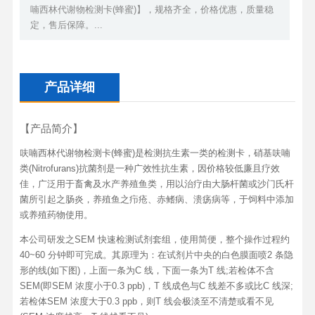
喃西林代谢物检测卡(蜂蜜)】，规格齐全，价格优惠，质量稳
定，售后保障。...
产品详细
【产品简介】
呋喃西林代谢物检测卡(蜂蜜)是检测抗生素一类的检测卡，硝基呋喃
类(Nitrofurans)抗菌剂是一种广效性抗生素，因价格较低廉且疗效
佳，广泛用于畜禽及水产养殖鱼类，用以治疗由大肠杆菌或沙门氏杆
菌所引起之肠炎，养殖鱼之疖疮、赤鳍病、溃疡病等，于饲料中添加
或养殖药物使用。
本公司研发之SEM 快速检测试剂套组，使用简便，整个操作过程约
40~60 分钟即可完成。其原理为：在试剂片中央的白色膜面喷2 条隐
形的线(如下图)，上面一条为C 线，下面一条为T 线;若检体不含
SEM(即SEM 浓度小于0.3 ppb)，T 线成色与C 线差不多或比C 线深;
若检体SEM 浓度大于0.3 ppb，则T 线会极淡至不清楚或看不见