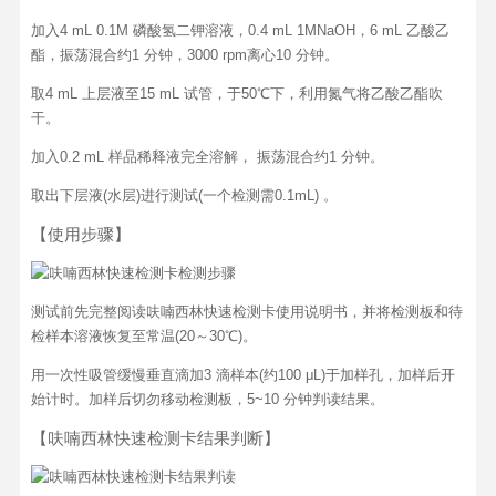
加入4 mL 0.1M 磷酸氢二钾溶液，0.4 mL 1MNaOH，6 mL 乙酸乙
酯，振荡混合约1 分钟，3000 rpm离心10 分钟。
取4 mL 上层液至15 mL 试管，于50℃下，利用氮气将乙酸乙酯吹
干。
加入0.2 mL 样品稀释液完全溶解， 振荡混合约1 分钟。
取出下层液(水层)进行测试(一个检测需0.1mL) 。
【使用步骤】
测试前先完整阅读呋喃西林快速检测卡使用说明书，并将检测板和待
检样本溶液恢复至常温(20～30℃)。
用一次性吸管缓慢垂直滴加3 滴样本(约100 μL)于加样孔，加样后开
始计时。加样后切勿移动检测板，5~10 分钟判读结果。
【呋喃西林快速检测卡结果判断】