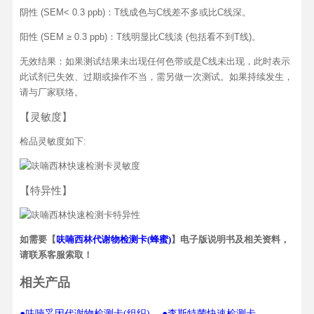
阴性 (SEM< 0.3 ppb)：T线成色与C线差不多或比C线深。
阳性 (SEM ≥ 0.3 ppb)：T线明显比C线淡 (包括看不到T线)。
无效结果：如果测试结果未出现任何色带或是C线未出现，此时表示
此试剂已失效、过期或操作不当，需另做一次测试。如果持续发生，
请与厂家联络。
【灵敏度】
检品灵敏度如下:
【特异性】
如需要【
呋喃西林代谢物检测卡(蜂蜜)
】电子版说明书及相关资料，
请联系客服索取！
相关产品
●呋喃妥因代谢物检测卡(组织)
●李斯特菌快速检测卡