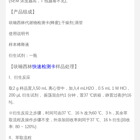
(SEM 浓度越高，T 线越看不见)。
【产品组成】
呋喃西林代谢物检测卡(蜂蜜);干燥剂;滴管
使用说明书
样本稀释液
衍生试剂：一瓶
【呋喃西林
样品处理】
快速检测卡
I、衍生反应
取2 g 样品置入50 mL 离心管中，加入4 mLH2O，0.5 mL 1 M HCl，
200 μL 衍生试剂， 振荡混合约1 分钟，置37 ℃烘箱，静置过夜(约16
h)。
※衍生反应之步骤，时间可由37 ℃、16 h 改为60 ℃、3 h，其余萃
取流程及操作步骤不变，外添加回收率则同于37 ℃、16 h 衍生(回收
率: 80 ~ 120%)
II、萃取流程