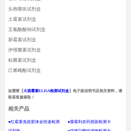
头孢噻呋试剂盒
土霉素试剂盒
五氯酚酸钠试剂盒
新霉素试剂盒
伊维菌素试剂盒
粘菌素试剂盒
己烯雌酚试剂盒
如需要【
大观霉素ELISA检测试剂盒
】电子版说明书及相关资料，请
联系客服索取！
相关产品
●红霉素免疫胶体金快速检测
●腐霉利农药残留检测卡
试剂板
●呋喃它酮代谢物检测卡