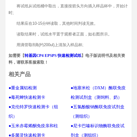
将试纸从试纸桶中取出，直接按箭头方向插入样品杯中，开始计
时;
结果应在10-15分钟读取，其他时间判读无效。
读取结果时，试纸水平置于观察者正面，如右图所示。
用滴管取8滴(约200ul)上清加入样品杯;
如需要【
转基因CP4 EPSPS 快速检测试纸
】电子版说明书及相关资
料，请联系客服索取！
相关产品
●重金属铝检测
●地塞米松（DXM）酶联免疫
●毒死蜱快速检测卡
检测试剂盒（测饲料、奶）
●克伦特罗快速检测卡（组
●五氯酚酸钠酶联免疫试剂盒
织）
（测组织）
●玉米赤霉烯酮免疫亲和柱
●尼卡巴嗪标识物酶联免疫试
●多菌灵快速检测卡
剂盒（测组织）