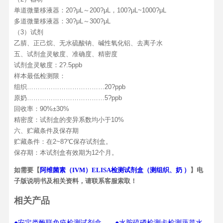
单道微量移液器：20?μL～200?μL，100?μL~1000?μL
多道微量移液器：30?μL～300?μL
（3）试剂
乙腈、正己烷、无水硫酸钠、碱性氧化铝、去离子水
五、试剂盒灵敏度、准确度、精密度
试剂盒灵敏度：2?.5ppb
样本最低检测限：
组织………………………………20?ppb
原奶………………………………5?ppb
回收率：90%±30%
精密度：试剂盒的变异系数均小于10%
六、贮藏条件及保存期
贮藏条件：在2~8?℃保存试剂盒。
保存期：本试剂盒有效期为12个月。
如需要【
阿维菌素（IVM）ELISA检测试剂盒（测组织、奶 ）
】电
子版说明书及相关资料，请联系客服索取！
相关产品
●安定类酶联免疫检测试剂盒
●水胺硫磷检测卡检测蔬菜水