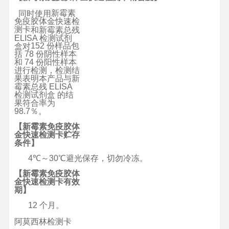
新霉素
同时使
用
免疫胶体金快速检
测卡
和新霉素总
残
ELISA
检测试
剂
1
5
2
份
样品
包
盒
对
括
7
8
份
阴
性
样本
和
7
4
份
阳性样
本
进
行
检测，检
测
结
果
表明本
产
品
与
新
霉素
总
残
ELISA
检
测
试
剂
盒 的结
果
符
合
率
为
9
8
.
7
％。
【新霉素免疫胶体
金快速检测卡贮存
条
件】
4
℃
～
3
0
℃
避
光保存
，
切
勿
冷冻。
【新霉素免疫胶体
金快速检测卡有效
期
】
1
2
个
月。
阿莫西林检测卡